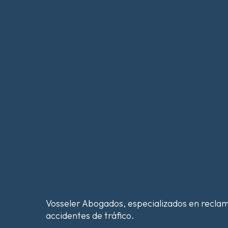
Skip
to
main
content
Vosseler Abogados, especializados en recla
accidentes de tráfico.