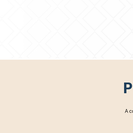
P
A c