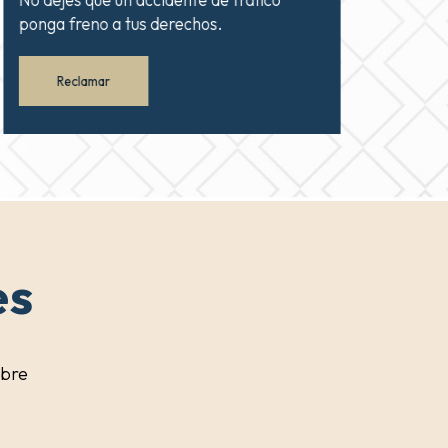
ponga freno a tus derechos.
Reclamar
es
obre