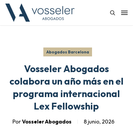
Skip
Men
to
search
main
content
Abogados Barcelona
Vosseler Abogados
colabora un año más en el
programa internacional
Lex Fellowship
Por
Vosseler Abogados
8 junio, 2026