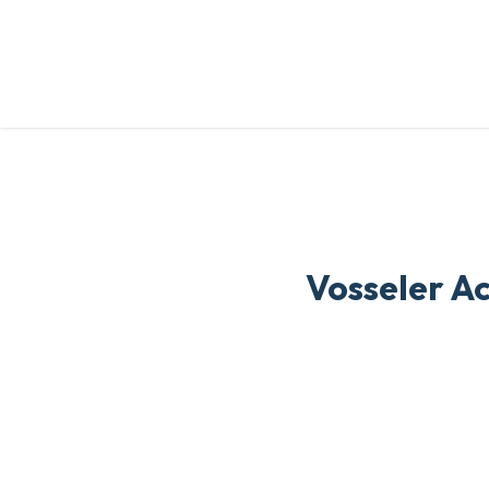
Skip
to
main
content
Vosseler Ac