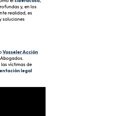
como el
ciberacoso,
rofundas y, en los
nte realidad, es
y soluciones
o
Vosseler Acción
r Abogados.
las víctimas de
entación legal