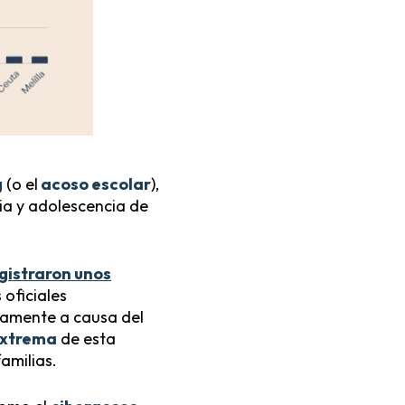
g
(o el
acoso escolar
),
cia y adolescencia de
egistraron unos
 oficiales
ctamente a causa del
extrema
de esta
amilias.