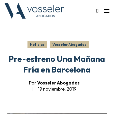
Skip
Men
to
search
main
content
Noticias
Vosseler Abogados
Pre-estreno Una Mañana
Fría en Barcelona
Por
Vosseler Abogados
19 noviembre, 2019